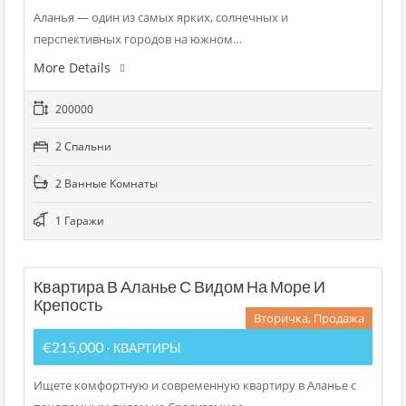
Аланья — один из самых ярких, солнечных и
перспективных городов на южном…
More Details
200000
2 Cпальни
2 Bанные Kомнаты
1 Гаражи
Квартира В Аланье С Видом На Море И
Крепость
Вторичка, Продажа
€215,000
- КВАРТИРЫ
Ищете комфортную и современную квартиру в Аланье с