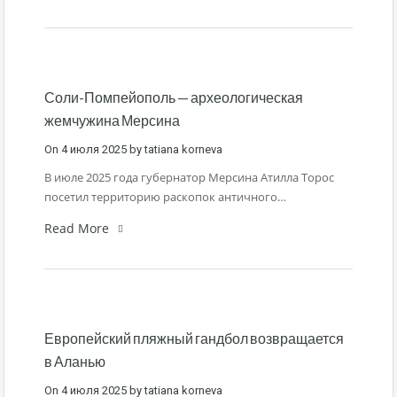
Соли-Помпейополь — археологическая
жемчужина Мерсина
On
4 июля 2025
by
tatiana korneva
В июле 2025 года губернатор Мерсина Атилла Торос
посетил территорию раскопок античного…
Read More
Европейский пляжный гандбол возвращается
в Аланью
On
4 июля 2025
by
tatiana korneva