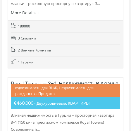
Аланьи – роскошную просторную квартиру с 3…
More Details
180000
3 Cпальни
2 Bанные Kомнаты
1 Гаражи
Royal Towers — 3+1, Недвижимость В Аланье
недвижимость для ВНЖ, Недвижимость для
Под Гражданство
гражданства, Продажа
€460,000
- Двухуровневые, КВАРТИРЫ
Элитная недвижимость в Турции – просторная квартира
3+1 (150 м²) в престижном комплексе Royal Towers!
Современный…