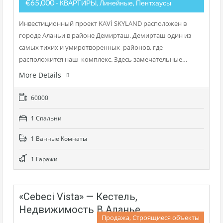
€65,000
- КВАРТИРЫ, Линейные, Пентхаусы
Инвестиционный проект KAVİ SKYLAND расположен в
городе Аланьи в районе Демирташ. Демирташ один из
самых тихих и умиротворенных районов, где
расположится наш комплекс. Здесь замечательные…
More Details
60000
1 Cпальни
1 Bанные Kомнаты
1 Гаражи
«Cebeci Vista» — Кестель,
Недвижимость В Аланье
Продажа, Строящиеся объекты