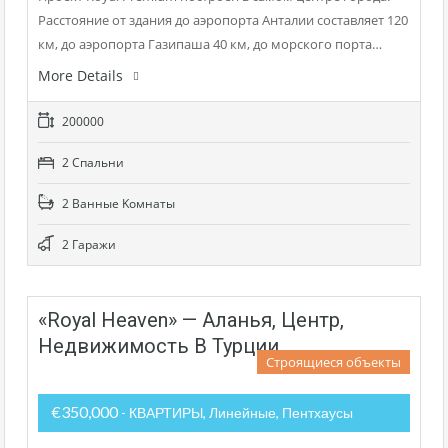
Расстояние от здания до аэропорта Анталии составляет 120
км, до аэропорта Газипаша 40 км, до морского порта…
More Details
200000
2 Cпальни
2 Bанные Kомнаты
2 Гаражи
«Royal Heaven» — Аланья, Центр,
Недвижимость В Турции
Строящиеся объекты
€350,000
- КВАРТИРЫ, Линейные, Пентхаусы