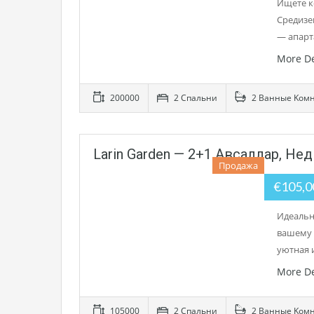
Ищете к
Средизе
— апарт
More De
200000
2 Cпальни
2 Bанные Kом
Larin Garden — 2+1 Авсаллар, Н
Продажа
€105,
Идеальн
вашему 
уютная 
More De
105000
2 Cпальни
2 Bанные Kом