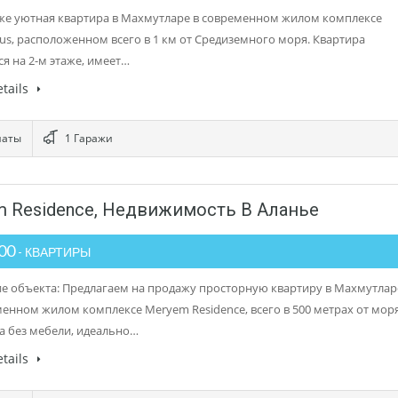
же уютная квартира в Махмутларе в современном жилом комплексе
s, расположенном всего в 1 км от Средиземного моря. Квартира
ся на 2-м этаже, имеет…
tails
наты
1 Гаражи
m Residence, Недвижимость В Аланье
000
- КВАРТИРЫ
е объекта: Предлагаем на продажу просторную квартиру в Махмутлар
менном жилом комплексе Meryem Residence, всего в 500 метрах от моря
а без мебели, идеально…
tails