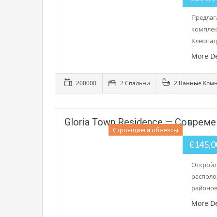
Предлаг
комплек
Клеопат
More De
200000
2 Cпальни
2 Bанные Kом
Gloria Town Residence — Совре
Строящиеся объекты
€145,
Откройт
располо
районов
More De