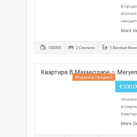
В прода
Momentu
находит
More De
100000
2 Cпальни
1 Bанные Kом
Квартира В Махмутларе – Merye
Вторичка, Продажа
€100,
Описани
в совре
Квартир
More De