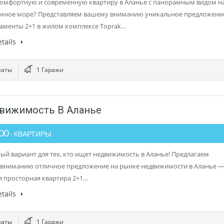
омфортную и современную квартиру в Аланье с панорамным видом н
мное море? Представляем вашему вниманию уникальное предложени
аменты 2+1 в жилом комплексе Toprak…
tails
наты
1 Гаражи
едвижимость В Аланье
000
- КВАРТИРЫ
ый вариант для тех, кто ищет недвижимость в Аланье! Предлагаем
вниманию отличное предложение на рынке недвижимости в Аланье 
и просторная квартира 2+1…
tails
наты
1 Гаражи