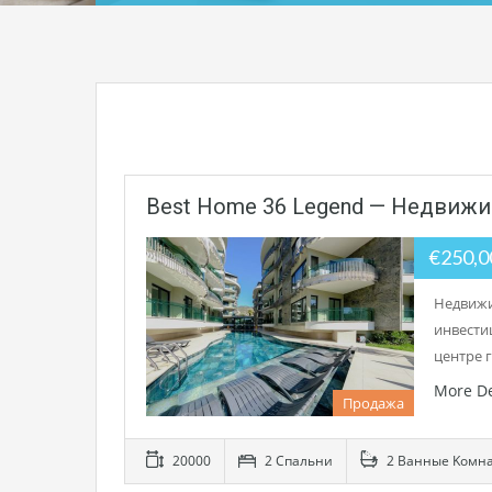
Best Home 36 Legend — Недвижи
€250,
Недвижи
инвести
центре 
More De
Продажа
20000
2 Cпальни
2 Bанные Kомн