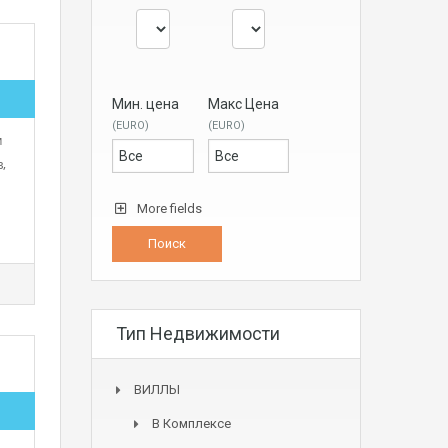
Мин. цена
Макс Цена
(EURO)
(EURO)
м
,
More fields
Тип Недвижимости
ВИЛЛЫ
В Комплексе