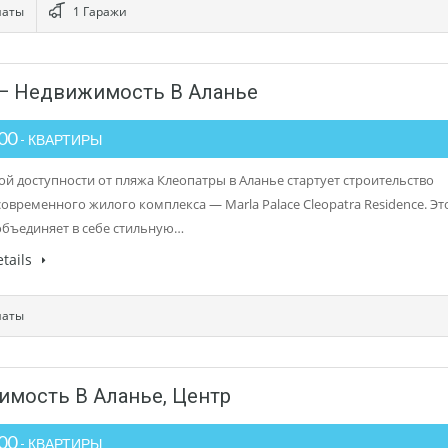
наты
1 Гаражи
ce — Недвижимость В Аланье
500
- КВАРТИРЫ
ой доступности от пляжа Клеопатры в Аланье стартует строительство
современного жилого комплекса — Marla Palace Cleopatra Residence. Эт
объединяет в себе стильную…
tails
наты
имость В Аланье, Центр
000
- КВАРТИРЫ