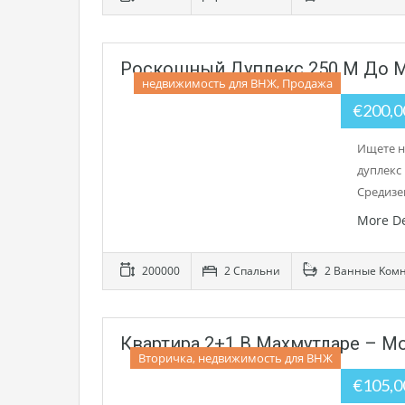
Роскошный Дуплекс 250 М До М
недвижимость для ВНЖ, Продажа
€200,
Ищете н
дуплекс
Средизе
More De
200000
2 Cпальни
2 Bанные Kом
Квартира 2+1 В Махмутларе – M
Вторичка, недвижимость для ВНЖ
€105,