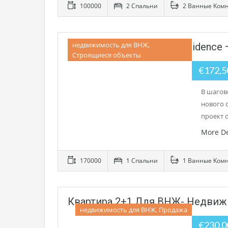
100000
2 Cпальни
2 Bанные Kом
недвижимость для ВНЖ,
Marla Palace Cleopatra Residen
Строящиеся объекты
€172,
В шагов
нового 
проект 
More De
170000
1 Cпальни
1 Bанные Kом
Квартира 2+1 Для ВНЖ- Недвиж
недвижимость для ВНЖ, Продажа
€230,