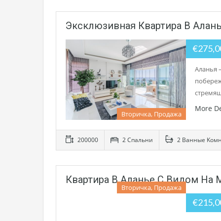
Эксклюзивная Квартира В Алань
€275,
Аланья 
побереж
стремящ
More De
Вторичка, Продажа
200000
2 Cпальни
2 Bанные Kом
Квартира В Аланье С Видом На 
Вторичка, Продажа
€215,