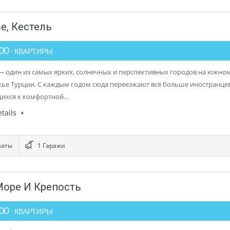
е, Кестель
000
- КВАРТИРЫ
— один из самых ярких, солнечных и перспективных городов на южно
ье Турции. С каждым годом сюда переезжают всё больше иностранцев
ихся к комфортной…
tails
наты
1 Гаражи
Море И Крепость
000
- КВАРТИРЫ