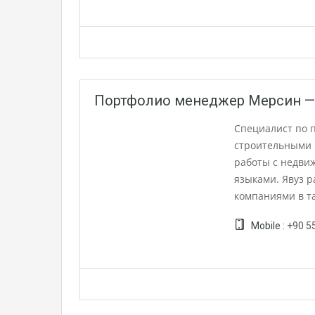
Портфолио менеджер Мерсин —
Специалист по п
строительными 
работы с недви
языками. Явуз 
компаниями в та
Mobile :
+90 5