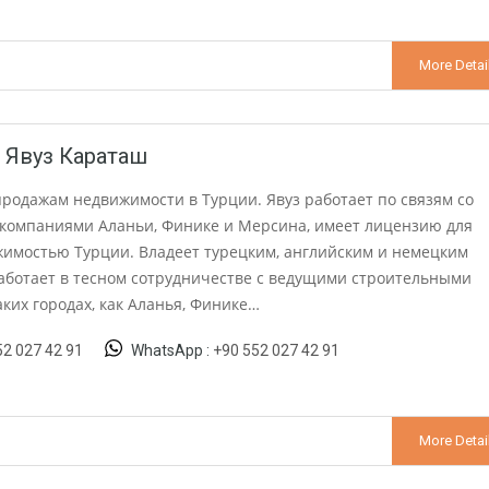
More Detai
 Явуз Караташ
родажам недвижимости в Турции. Явуз работает по связям со
компаниями Аланьи, Финике и Мерсина, имеет лицензию для
жимостью Турции. Владеет турецким, английским и немецким
работает в тесном сотрудничестве с ведущими строительными
ких городах, как Аланья, Финике…
52 027 42 91
WhatsApp :
+90 552 027 42 91
More Detai