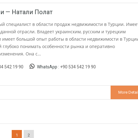
и — Натали Полат
ый специалист в области продаж недвижимости в Турции. Имее
данной отрасли. Владеет украинским, русским и турецким
и имеет большой опыт работы в области недвижимости в Турции
й глубоко понимать особенности рынка и оперативно
 изменения. Она с…
34 542 19 90
WhatsApp :
+90 534 542 19 90
More Detai
1
2