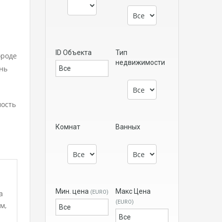
ID Объекта
Тип
ороде
недвижимости
нь
мость
Комнат
Ванных
Мин. цена
Макс Цена
а
(EURO)
(EURO)
м,