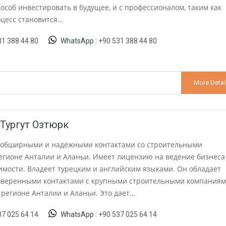
особ инвестировать в будущее, и с профессионалом, таким как
оцесс становится…
31 388 44 80
WhatsApp :
+90 531 388 44 80
More Detai
Тургут Озтюрк
т обширными и надежными контактами со строительными
егионе Анталии и Аланьи. Имеет лицензию на ведение бизнеса
имости. Владеет турецким и английским языками. Он обладает
веренными контактами с крупными строительными компаниям
регионе Анталии и Аланьи. Это дает…
37 025 64 14
WhatsApp :
+90 537 025 64 14