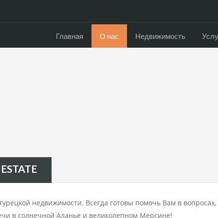
Главная
О нас
Недвижимость
Услу
 ESTATE
урецкой недвижимости. Всегда готовы помочь Вам в вопросах,
ечи в солнечной Аланье и великолепном Мерсине!