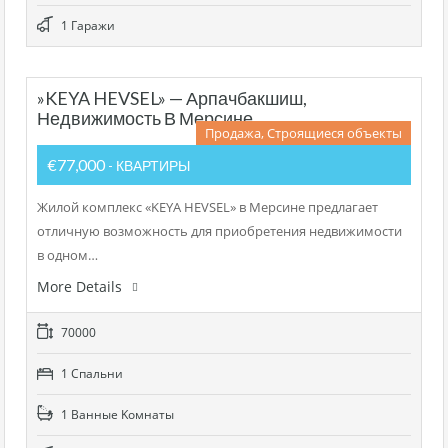
1 Гаражи
»KEYA HEVSEL» — Арпачбакшиш,
Недвижимость В Мерсине
Продажа, Строящиеся объекты
€77,000
- КВАРТИРЫ
Жилой комплекс «KEYA HEVSEL» в Мерсине предлагает
отличную возможность для приобретения недвижимости
в одном…
More Details
70000
1 Cпальни
1 Bанные Kомнаты