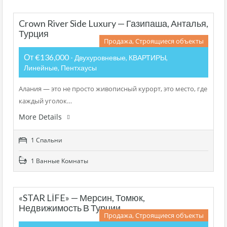
Crown River Side Luxury — Газипаша, Анталья,
Турция
Продажа, Строящиеся объекты
От €136,000
- Двухуровневые, КВАРТИРЫ,
Линейные, Пентхаусы
Алания — это не просто живописный курорт, это место, где
каждый уголок…
More Details
1 Cпальни
1 Bанные Kомнаты
«STAR LİFE» — Мерсин, Томюк,
Недвижимость В Турции
Продажа, Строящиеся объекты