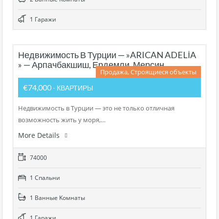
1 Гаражи
Недвижимость В Турции — »ARICAN ADELİA
» — Арпачбакшиш, Ердемли, Мерсин
Продажа, Строящиеся объекты
€74,000
- КВАРТИРЫ
Недвижимость в Турции — это не только отличная
возможность жить у моря,…
More Details
74000
1 Cпальни
1 Bанные Kомнаты
1 Гаражи