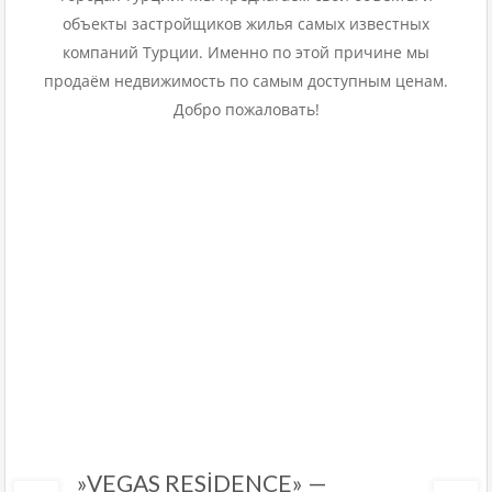
объекты застройщиков жилья самых известных
компаний Турции. Именно по этой причине мы
продаём недвижимость по самым доступным ценам.
Добро пожаловать!
»VEGAS RESİDENCE» —
Коджахасанлы квартира 1+1 —
«SAFİR RESİDENCE» —
CLEOPATRA CİTY — Центр,
«ARICAN ADELİA » —