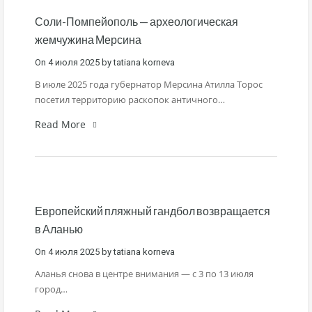
Соли-Помпейополь — археологическая
жемчужина Мерсина
On
4 июля 2025
by
tatiana korneva
В июле 2025 года губернатор Мерсина Атилла Торос
посетил территорию раскопок античного…
Read More
Европейский пляжный гандбол возвращается
в Аланью
On
4 июля 2025
by
tatiana korneva
Аланья снова в центре внимания — с 3 по 13 июля
город…