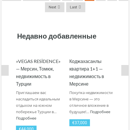
Next
Last
Недавно добавленные
»VEGAS RESİDENCE»
Коджахасанлы
«S
— Мерсин, Томюк,
квартира 1+1 —
— 
недвижимость в
недвижимость в
не
Турции
Мерсине
ту
Приглашаем вас
Покупка недвижимости
Ище
насладиться идеальным
в Мерсине — это
для
отдыхом на южном
отличное вложение в
инв
побережье Турции в…
будущее!…
Подробнее
Нед
Подробнее
Ту
€37,000
€44,000
€6