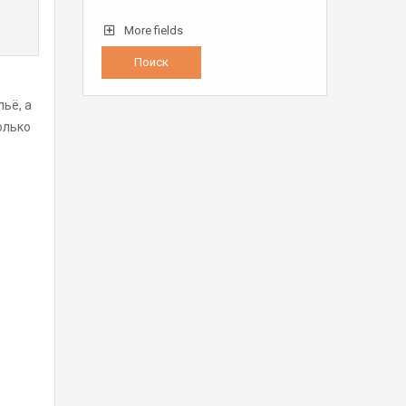
More fields
ьё, а
олько