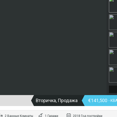
Вторичка, Продажа
€141,500
- К
2 Bанные Kомнаты
1 Гаражи
2018 Год постройки