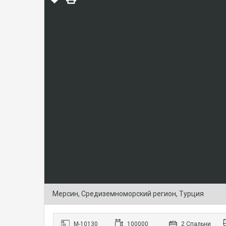
Мерсин, Средиземноморский регион, Турция
М-10130
100000
2 Cпальни