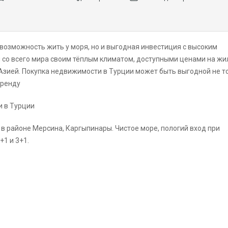
 возможность жить у моря, но и выгодная инвестиция с высоким
 со всего мира своим тёплым климатом, доступными ценами на жил
зией. Покупка недвижимости в Турции может быть выгодной не т
аренду
и в Турции
в районе Мерсина, Каргыпинары. Чистое море, пологий вход при
+1 и 3+1.