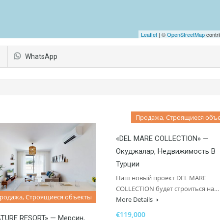
Leaflet
| ©
OpenStreetMap
contri
WhatsApp
Продажа, Строящиеся объ
«DEL MARE COLLECTION» —
Окуджалар, Недвижимость В
Турции
Наш новый проект DEL MARE
COLLECTION будет строиться на…
родажа, Строящиеся объекты
More Details
€119,000
TURE RESORT» — Мерсин,