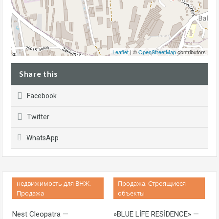
Leaflet
| ©
OpenStreetMap
contributors
Share this
Facebook
Twitter
WhatsApp
недвижимость для ВНЖ,
Продажа, Строящиеся
Похожие Объекты
Продажа
объекты
Nest Cleopatra —
»BLUE LİFE RESİDENCE» —