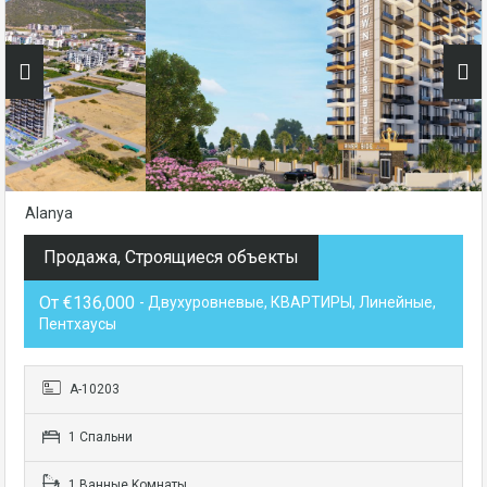
Alanya
Продажа, Строящиеся объекты
От €136,000
- Двухуровневые, КВАРТИРЫ, Линейные,
Пентхаусы
А-10203
1 Cпальни
1 Bанные Kомнаты