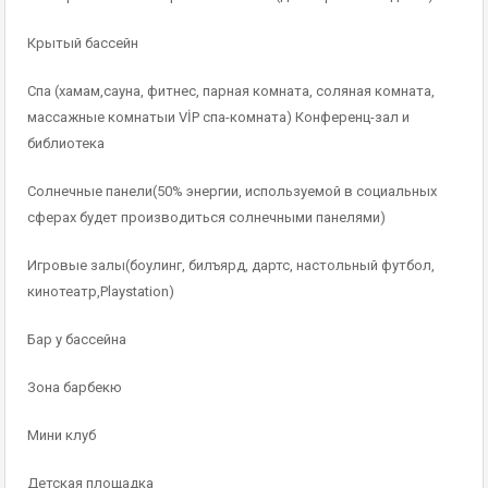
Крытый бассейн
Спа (хамам,сауна, фитнес, парная комната, соляная комната,
массажные комнатыи VİP спа-комната) Конференц-зал и
библиотека
Солнечные панели(50% энергии, используемой в социальных
сферах будет производиться солнечными панелями)
Игровые залы(боулинг, билъярд, дартс, настольный футбол,
кинотеатр,Playstation)
Бар у бассейна
Зона барбекю
Мини клуб
Детская площадка