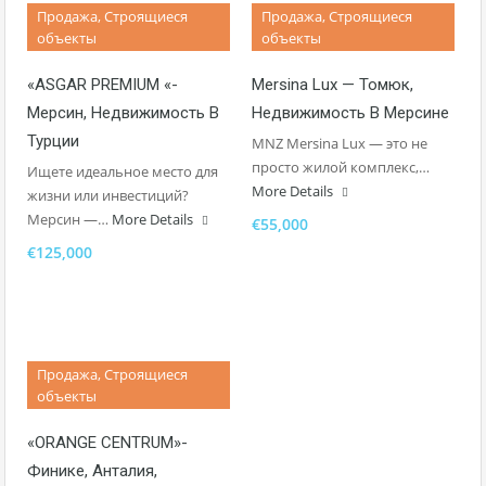
Продажа, Строящиеся
Продажа, Строящиеся
Похожие Объекты
объекты
объекты
«ASGAR PREMIUM «-
Mersina Lux — Томюк,
Мерсин, Недвижимость В
Недвижимость В Мерсине
Турции
MNZ Mersina Lux — это не
просто жилой комплекс,…
Ищете идеальное место для
More Details
жизни или инвестиций?
Мерсин —…
More Details
€55,000
€125,000
Продажа, Строящиеся
объекты
«ORANGE CENTRUM»-
Финике, Анталия,