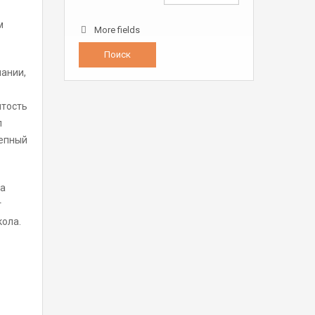
м
More fields
ании,
ытость
л
лепный
та
т
кола.