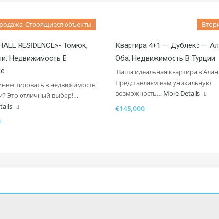
родажа, Строящиеся объекты
Втор
ALL RESİDENCE»- Томюк,
Квартира 4+1 — Дублекс — Ал
и, Недвижимость В
Оба, Недвижимость В Турции
не
Ваша идеальная квартира в Алан
Представляем вам уникальную
инвестировать в недвижимость
возможность…
More Details
и? Это отличный выбор!…
tails
€145,000
0