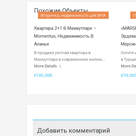
Похожие Объекты
Вторичка, недвижимость для ВНЖ
П
Квартира 2+1 В Махмутларе –
«MARSH
Momentus, Недвижимость В
Эрдемл
Аланье
Мерси
В продаже уютная квартира в
Хотите 
Махмутларе в современном жилом…
в Турци
More Details
More De
€105,000
€70,00
Добавить комментарий