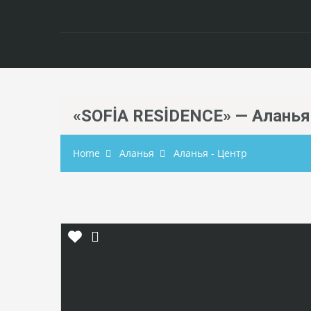
«SOFİA RESİDENCE» — Аланья
Home
Аланья
Аланья - Центр