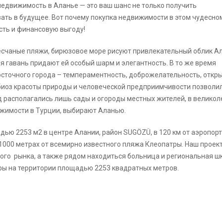
о недвижимость в Аланье — это ваш шанс не только получить
ать в будущее. Вот почему покупка недвижимости в этом чудесно
сть и финансовую выгоду!
счаные пляжи, бирюзовое море рисуют привлекательный облик Ал
я гавань придают ей особый шарм и элегантность. В то же время
осточного города – темпераментность, доброжелательность, откр
иоз красоты природы и человеческой предприимчивости позволи
ад располагались лишь сады и огороды местных жителей, в велико
ижимости в Турции, выбирают Аланью.
дью 2253 м2 в центре Алании, район SUGÖZÜ, в 120 км от аэропор
 1000 метрах от всемирно известного пляжа Клеопатры. Наш проек
ного рынка, а также рядом находиться больница и региональная ш
иры на территории площадью 2253 квадратных метров.