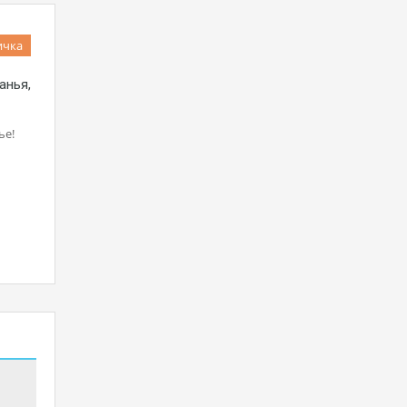
ичка
анья,
ье!