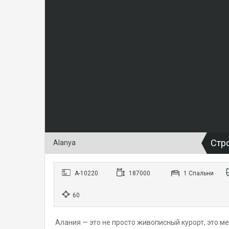
Стр
Alanya
А-10220
187000
1 Cпальни
60
Алания — это не просто живописный курорт, это м