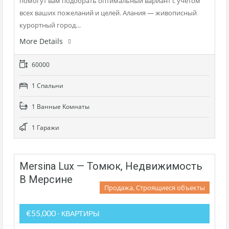
помогут вам подобрать оптимальный вариант с учётом
всех ваших пожеланий и целей. Алания — живописный
курортный город…
More Details
60000
1 Cпальни
1 Bанные Kомнаты
1 Гаражи
Mersina Lux — Томюк, Недвижимость
В Мерсине
Продажа, Строящиеся объекты
€55,000
- КВАРТИРЫ