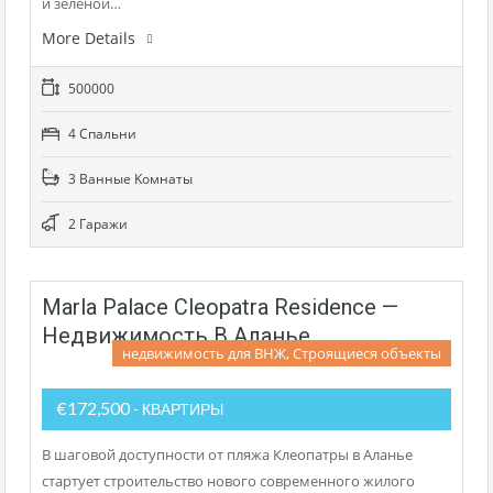
и зеленой…
More Details
500000
4 Cпальни
3 Bанные Kомнаты
2 Гаражи
Marla Palace Cleopatra Residence —
Недвижимость В Аланье
недвижимость для ВНЖ, Строящиеся объекты
€172,500
- КВАРТИРЫ
В шаговой доступности от пляжа Клеопатры в Аланье
стартует строительство нового современного жилого