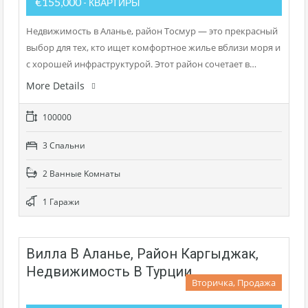
€155,000
- КВАРТИРЫ
Недвижимость в Аланье, район Тосмур — это прекрасный
выбор для тех, кто ищет комфортное жилье вблизи моря и
с хорошей инфраструктурой. Этот район сочетает в…
More Details
100000
3 Cпальни
2 Bанные Kомнаты
1 Гаражи
Вилла В Аланье, Район Каргыджак,
Недвижимость В Турции
Вторичка, Продажа