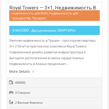
Royal Towers — 3+1, Недвижимость В
недвижимость для ВНЖ, Недвижимость для
Аланье Под Гражданство
гражданства, Продажа
€460,000
- Двухуровневые, КВАРТИРЫ
Элитная недвижимость в Турции – просторная квартира
3+1 (150 м²) в престижном комплексе Royal Towers!
Современный дизайн, развитая инфраструктура и
выгодное расположение в самом сердце Аланьи.
Недвижимость в Аланье продолжает…
More Details
400000
3 Cпальни
2 Bанные Kомнаты