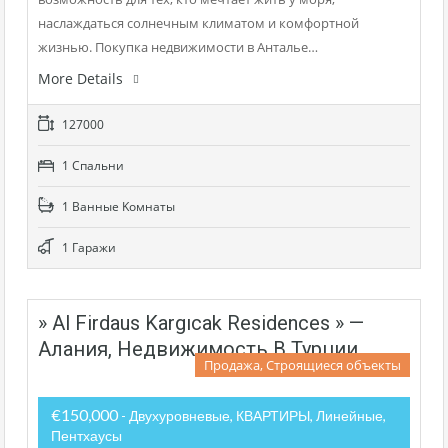
наслаждаться солнечным климатом и комфортной
жизнью. Покупка недвижимости в Анталье…
More Details
127000
1 Cпальни
1 Bанные Kомнаты
1 Гаражи
» Al Firdaus Kargıcak Residences » —
Алания, Недвижимость В Турции
Продажа, Строящиеся объекты
€150,000
- Двухуровневые, КВАРТИРЫ, Линейные,
Пентхаусы