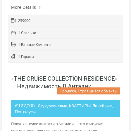
More Details
259000
1 Cпальни
1 Bанные Kомнаты
1 Гаражи
«THE CRUİSE COLLECTİON RESİDENCE»
— Недвижимость В Анталии
Продажа, Строящиеся объекты
€127,000
- Двухуровневые, КВАРТИРЫ, Линейные,
Пентхаусы
Покупка недвижимости в Анталии — это отличная
возможность для тех, кто мечтает жить у моря,