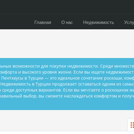
Главная
О нас
Недвижимость
Услу
альные возможности для покупки недвижимости. Среди множест
комфорта и высокого уровня жизни. Если вы ищете недвижимост
 Пентхаусы в Турции — это идеальное сочетание роскоши, комф
й. Недвижимость в Турции продолжает оставаться одним из са
 среди доступных вариантов. Если вы мечтаете о роскошном 
равильный выбор, вы сможете наслаждаться комфортом и получ