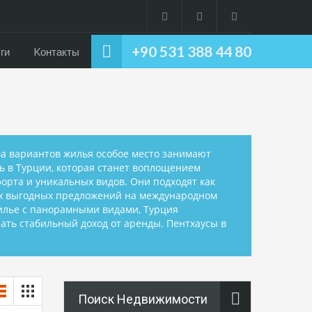
+90 531 388 44 80
ги
Kонтакты
ва вариантов жилья особое место занимают
ь в Турции, которая станет воплощением
орта и уникальных видов. Они подходят как
мых выгодных предложений на международном
жилье с панорамными видами, Турция
ать стабильный доход от аренды. Пентхаусы в
Поиск Недвижимости