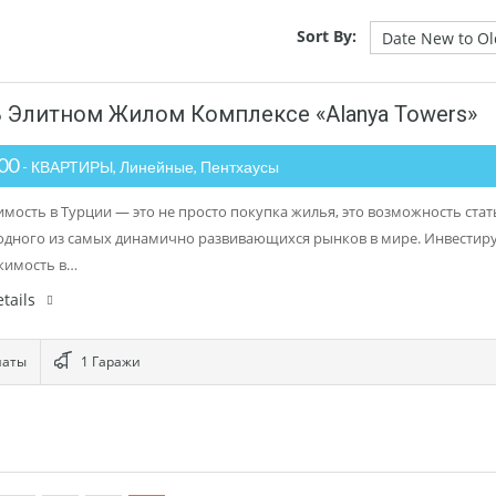
Sort By:
В Элитном Жилом Комплексе «Alanya Towers»
000
- КВАРТИРЫ, Линейные, Пентхаусы
мость в Турции — это не просто покупка жилья, это возможность стат
одного из самых динамично развивающихся рынков в мире. Инвестир
жимость в…
tails
наты
1 Гаражи