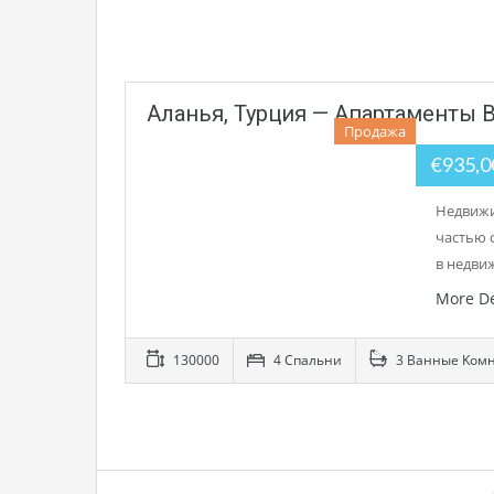
Аланья, Турция — Апартаменты 
Продажа
€935,
Недвижи
частью 
в недви
More De
130000
4 Cпальни
3 Bанные Kом