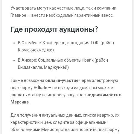
Участвовать могут как частные лица, так и компании.
Главное — внести необходимый гарантийный взнос.
Где проходят аукционы?
В Стамбуле: Конференц-зал здания TOKİ (район
Кючюкчекмедже)
В Анкаре: Социальные объекты İlbank (район
Енимахалле, Маджункёй)
Также возможна
онлайн-участие
через электронную
платформу
E-İhale
— не выходя из дома, вы можете
сделать ставку на интересующую вас
недвижимость в
Мерсине
.
Для получения актуальных данных, списка квартир, их
характеристик и цен, следите за официальными
объявлениями Министерства или посетите платформу