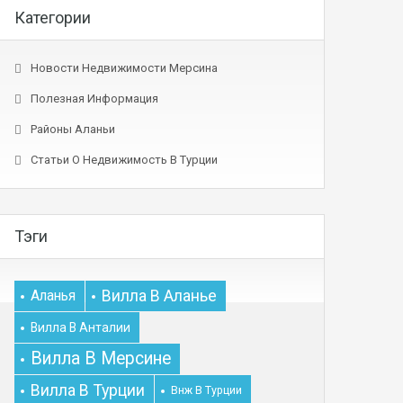
Категории
Новости Недвижимости Мерсина
Полезная Информация
Районы Аланьи
Статьи О Недвижимость В Турции
Тэги
Вилла В Аланье
Аланья
Вилла В Анталии
Вилла В Мерсине
Вилла В Турции
Внж В Турции