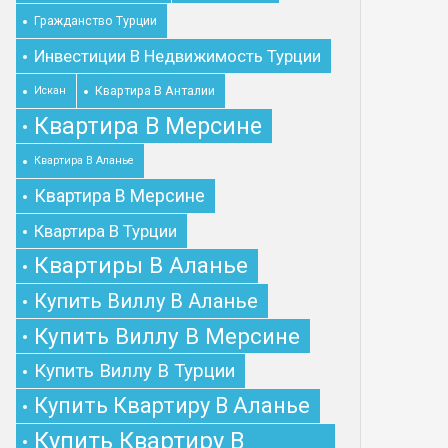
Гражданство Турции
Инвестиции В Недвижимость Турции
Квартира В Анталии
Искан
Квартира В Мерсине
Квартира В Аланье
Квартира В Мерсине
Квартира В Турции
Квартиры В Аланье
Купить Виллу В Аланье
Купить Виллу В Мерсине
Купить Виллу В Турции
Купить Квартиру В Аланье
Купить Квартиру В