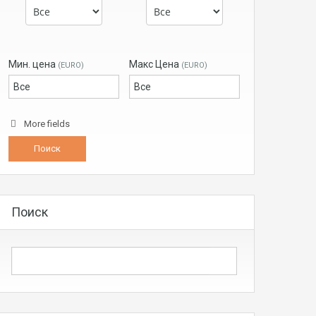
Мин. цена
Макс Цена
(EURO)
(EURO)
More fields
Поиск