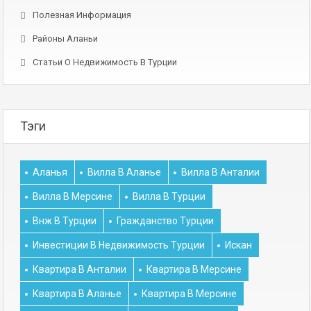
Полезная Информация
Районы Аланьи
Статьи О Недвижимость В Турции
Тэги
Аланья
Вилла В Аланье
Вилла В Анталии
Вилла В Мерсине
Вилла В Турции
Внж В Турции
Гражданство Турции
Инвестиции В Недвижимость Турции
Искан
Квартира В Анталии
Квартира В Мерсине
Квартира В Аланье
Квартира В Мерсине