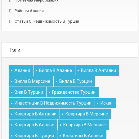
Полезная Информация
Районы Аланьи
Статьи О Недвижимость В Турции
Тэги
Аланья
Вилла В Аланье
Вилла В Анталии
Вилла В Мерсине
Вилла В Турции
Внж В Турции
Гражданство Турции
Инвестиции В Недвижимость Турции
Искан
Квартира В Анталии
Квартира В Мерсине
Квартира В Аланье
Квартира В Мерсине
Квартира В Турции
Квартиры В Аланье