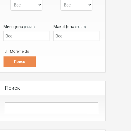
Мин. цена
Макс Цена
(EURO)
(EURO)
More fields
Поиск