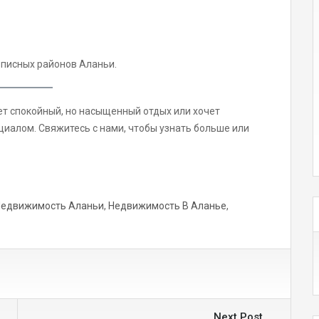
описных районов Аланьи.
щет спокойный, но насыщенный отдых или хочет
иалом. Свяжитесь с нами, чтобы узнать больше или
Недвижимость Аланьи
,
Недвижимость В Аланье
,
Next Post