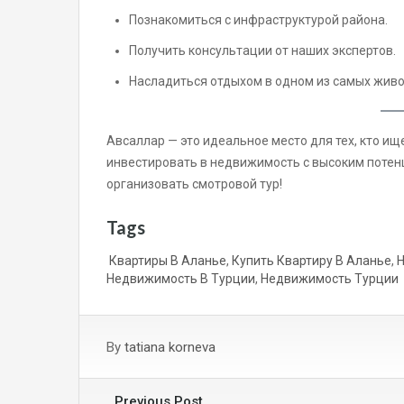
Познакомиться с инфраструктурой района.
Получить консультации от наших экспертов.
Насладиться отдыхом в одном из самых жив
Авсаллар — это идеальное место для тех, кто и
инвестировать в недвижимость с высоким потенц
организовать смотровой тур!
Tags
Квартиры В Аланье
,
Купить Квартиру В Аланье
,
Недвижимость В Турции
,
Недвижимость Турции
By
tatiana korneva
Previous Post