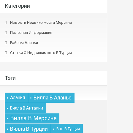
Категории
Новости Недвижимости Мерсина
Полезная Информация
Районы Аланьи
Статьи О Недвижимость В Турции
Тэги
Вилла В Аланье
Аланья
Вилла В Анталии
Вилла В Мерсине
Вилла В Турции
Внж В Турции