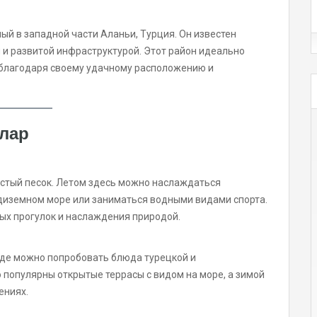
й в западной части Аланьи, Турция. Он известен
и развитой инфраструктурой. Этот район идеально
, благодаря своему удачному расположению и
лар
истый песок. Летом здесь можно наслаждаться
диземном море или заниматься водными видами спорта.
ых прогулок и наслаждения природой.
где можно попробовать блюда турецкой и
 популярны открытые террасы с видом на море, а зимой
ениях.