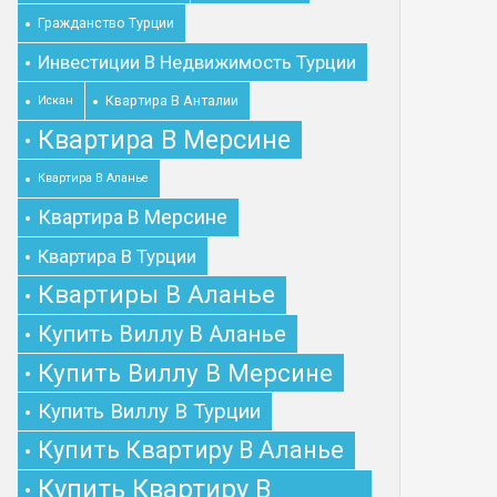
Гражданство Турции
Инвестиции В Недвижимость Турции
Квартира В Анталии
Искан
Квартира В Мерсине
Квартира В Аланье
Квартира В Мерсине
Квартира В Турции
Квартиры В Аланье
Купить Виллу В Аланье
Купить Виллу В Мерсине
Купить Виллу В Турции
Купить Квартиру В Аланье
Купить Квартиру В