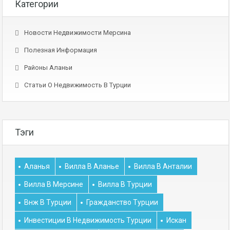
Категории
Новости Недвижимости Мерсина
Полезная Информация
Районы Аланьи
Статьи О Недвижимость В Турции
Тэги
Аланья
Вилла В Аланье
Вилла В Анталии
Вилла В Мерсине
Вилла В Турции
Внж В Турции
Гражданство Турции
Инвестиции В Недвижимость Турции
Искан