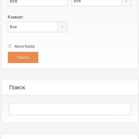
Все
Комнат
Все
More fields
Поиск