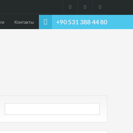
+90 531 388 44 80
ги
Kонтакты