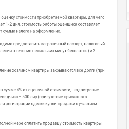
 оценку стоимости приобретаемой квартиры, для чего
т 1-2 дня, стоимость работы оценщика составляет
ит сумма налога на оформление.
одимо предоставить заграничный паспорт, налоговый
лении в течение нескольких минут бесплатно) и 2
ление хозяином квартиры закрываются все долги (при
 в сумме 4% от оценочной стоимости, кадастровые
реводчика – 500 лир (присутствие присяжного
ля регистрации сделки купли-продажи с участием
полной мере оплатить продавцу стоимость квартиры.