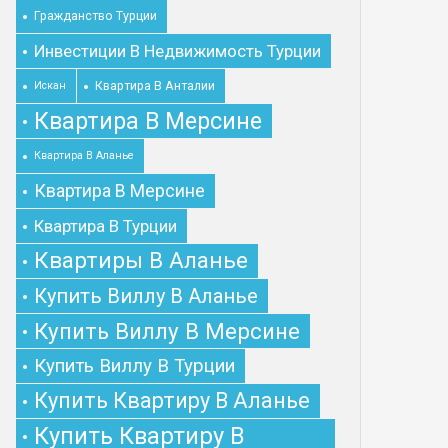
Гражданство Турции
Инвестиции В Недвижимость Турции
Квартира В Анталии
Искан
Квартира В Мерсине
Квартира В Аланье
Квартира В Мерсине
Квартира В Турции
Квартиры В Аланье
Купить Виллу В Аланье
Купить Виллу В Мерсине
Купить Виллу В Турции
Купить Квартиру В Аланье
Купить Квартиру В