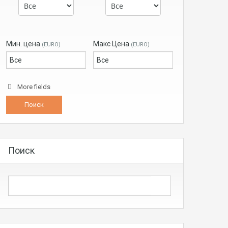
Мин. цена
Макс Цена
(EURO)
(EURO)
More fields
Поиск