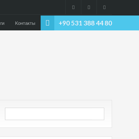
+90 531 388 44 80
ги
Kонтакты